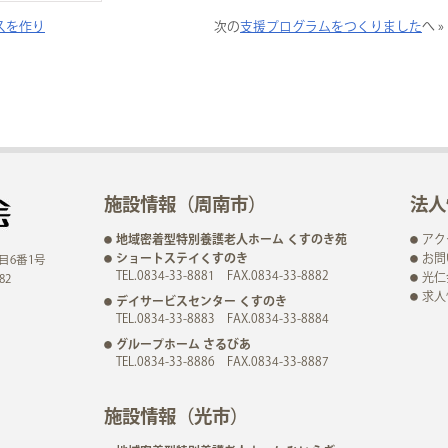
スを作り
次の
支援プログラムをつくりました
へ »
施設情報（周南市）
法人
地域密着型特別養護老人ホーム くすのき苑
アク
ショートステイくすのき
お問
目6番1号
TEL.0834-33-8881 FAX.0834-33-8882
光仁
82
求人
デイサービスセンター くすのき
TEL.0834-33-8883 FAX.0834-33-8884
グループホーム さるびあ
TEL.0834-33-8886 FAX.0834-33-8887
施設情報（光市）