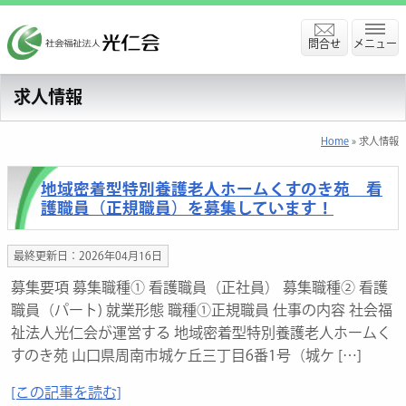
問合せ
メニュー
求人情報
Home
» 求人情報
地域密着型特別養護老人ホームくすのき苑 看
護職員（正規職員）を募集しています！
最終更新日：2026年04月16日
募集要項 募集職種① 看護職員（正社員） 募集職種② 看護
職員（パート) 就業形態 職種①正規職員 仕事の内容 社会福
祉法人光仁会が運営する 地域密着型特別養護老人ホームく
すのき苑 山口県周南市城ケ丘三丁目6番1号（城ケ […]
[この記事を読む]