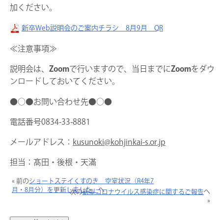
加ください。
新卒Web説明会のご案内チラシ 8月9月 QR
≪注意事項≫
説明会は、
Zoom
で行いますので、当日までに
Zoom
をダウ
ンロードしておいてください。
●○●お問い合わせ先●○●
電話番号0834-33-8881
メールアドレス：
kusunoki@kohjinkai-s.or.jp
担当：髙田・後根・天滿
« 前の
ショートステイくすのき 空室状況（R4年7
月・8月分）を更新しました。
へ
次の
新型コロナウイルス感染症に関するご報告
へ
»