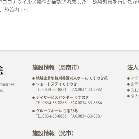
型コロナウイルス陽性が確認されました。 感染対策を行いなが
施設内 […]
施設情報（周南市）
法人
地域密着型特別養護老人ホーム くすのき苑
アク
ショートステイくすのき
お問
目6番1号
TEL.0834-33-8881 FAX.0834-33-8882
光仁
82
求人
デイサービスセンター くすのき
TEL.0834-33-8883 FAX.0834-33-8884
グループホーム さるびあ
TEL.0834-33-8886 FAX.0834-33-8887
施設情報（光市）